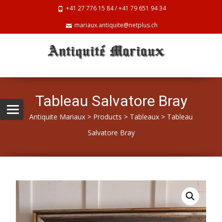
+41 27 776 15 84 / +41 79 651 94 34
mariaux.antiquite@netplus.ch
Tableau Salvatore Bray
Antiquite Mariaux
>
Products
>
Tableaux
>
Tableau
Salvatore Bray