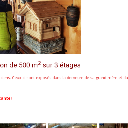
2
ion de 500 m
sur 3 étages
nciens. Ceux-ci sont exposés dans la demeure de sa grand-mère et d
cante!