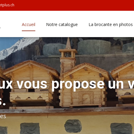
tplus.ch
Skip
Accueil
Notre catalogue
La brocante en photos
to
content
ux vous propose un v
.
ges