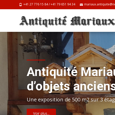
+41 27 776 15 84 / +41 79 651 94 34
mariaux.antiquite@ne
Antiquité Maria
d’objets anciens
Une exposition de 500 m2 sur 3 éta
Voir plus...