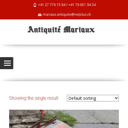
+41 27 776 15 84 / +41 79 651 94 34
mariaux.antiquite@netplus.ch
Bureaux
Antiquite Mariaux
>
Products
>
Bureaux
Showing the single result