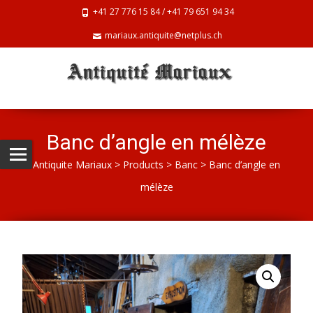
+41 27 776 15 84 / +41 79 651 94 34
mariaux.antiquite@netplus.ch
Banc d’angle en mélèze
Antiquite Mariaux
>
Products
>
Banc
>
Banc d’angle en
mélèze