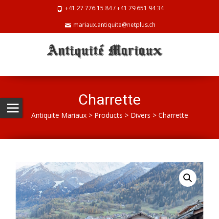
+41 27 776 15 84 / +41 79 651 94 34
mariaux.antiquite@netplus.ch
Charrette
Antiquite Mariaux
>
Products
>
Divers
>
Charrette