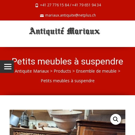
+41 27 776 15 84 / +41 79 651 94 34
mariaux.antiquite@netplus.ch
Petits meubles à suspendre
Antiquite Mariaux
>
Products
>
Ensemble de meuble
>
Petits meubles à suspendre