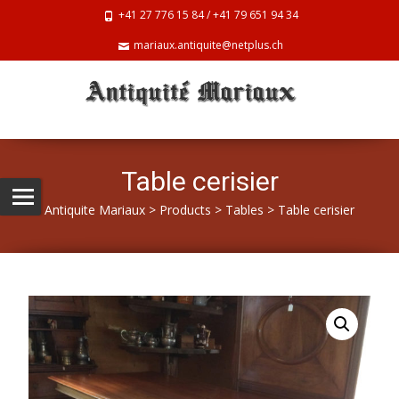
+41 27 776 15 84 / +41 79 651 94 34
mariaux.antiquite@netplus.ch
Table cerisier
Antiquite Mariaux
>
Products
>
Tables
>
Table cerisier