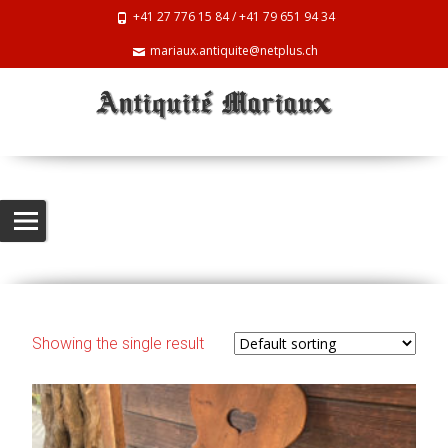
+41 27 776 15 84 / +41 79 651 94 34
mariaux.antiquite@netplus.ch
Chaises
Antiquite Mariaux
>
Products
>
Chaises
Showing the single result