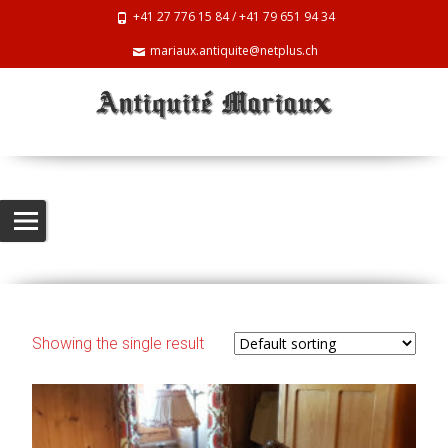
+41 27 776 15 84 / +41 79 651 94 34
mariaux.antiquite@netplus.ch
Fauteuils
Antiquite Mariaux
>
Products
>
Fauteuils
Showing the single result