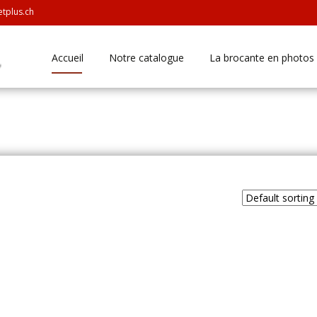
tplus.ch
Skip
Accueil
Notre catalogue
La brocante en photos
to
content