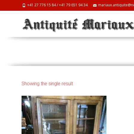
+41 27 776 15 84 / +41 79 651 94 34
mariaux.antiquite@ne
Vitrine
Showing the single result