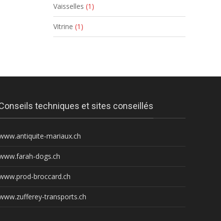
Vaisselles
(1)
Vitrine
(1)
Conseils techniques et sites conseillés
www.antiquite-mariaux.ch
www.farah-dogs.ch
www.prod-broccard.ch
www.zufferey-transports.ch